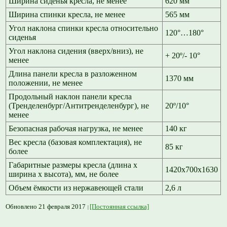
Ширина сиденья кресла, не менее
620 мм
Ширина спинки кресла, не менее
565 мм
Угол наклона спинки кресла относительно
120°…180°
сиденья
Угол наклона сидения (вверх/вниз), не
+ 20º/- 10°
менее
Длина панели кресла в разложенном
1370 мм
положении, не менее
Продольный наклон панели кресла
(Тренделенбург/Антитренделенбург), не
20º/10°
менее
Безопасная рабочая нагрузка, не менее
140 кг
Вес кресла (базовая комплектация), не
85 кг
более
Габаритные размеры кресла (длина х
1420х700х1630
ширина х высота), мм, не более
Объем ёмкости из нержавеющей стали
2,6 л
Обновлено 21 февраля 2017
[Постоянная ссылка]