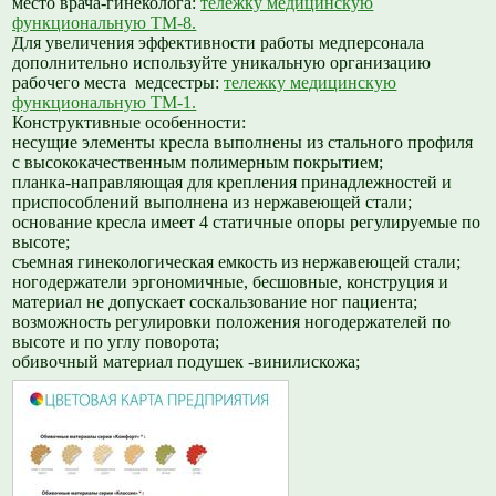
место врача-гинеколога:
тележку медицинскую
функциональную ТМ-8.
Для увеличения эффективности работы медперсонала
дополнительно используйте уникальную организацию
рабочего места медсестры:
тележку медицинскую
функциональную ТМ-1.
Конструктивные особенности:
несущие элементы кресла выполнены из стального профиля
с высококачественным полимерным покрытием;
планка-направляющая для крепления принадлежностей и
приспособлений выполнена из нержавеющей стали;
основание кресла имеет 4 статичные опоры регулируемые по
высоте
;
съемная гинекологическая емкость из нержавеющей стали;
ногодержатели эргономичные, бесшовные, конструция и
материал не допускает соскальзование ног пациента
;
возможность регулировки положения ногодержателей по
высоте и по углу поворота;
обивочный материал подушек -винилискожа
;