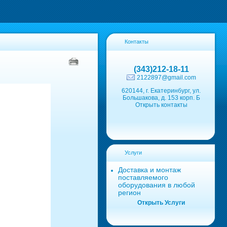
Контакты
(343)212-18-11
2122897@gmail.com
620144, г. Екатеринбург, ул.
Большакова, д. 153 корп. Б
Открыть контакты
Услуги
Доставка и монтаж
поставляемого
оборудования в любой
регион
Открыть Услуги