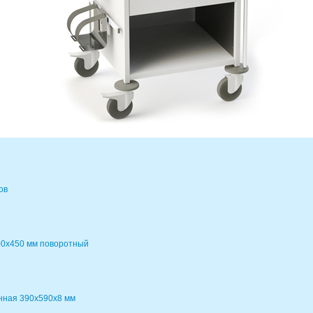
ов
00х450 мм поворотный
нная 390х590х8 мм