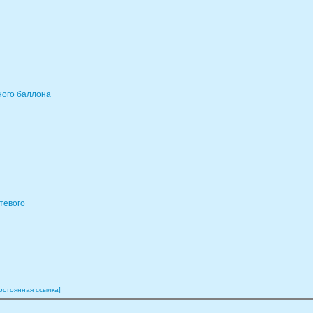
ного баллона
тевого
остоянная ссылка]