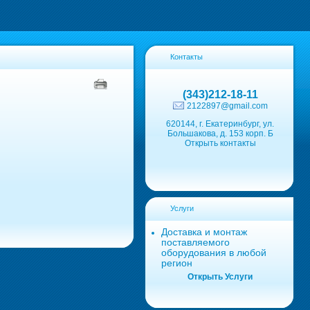
Контакты
(343)212-18-11
2122897@gmail.com
620144, г. Екатеринбург, ул.
Большакова, д. 153 корп. Б
Открыть контакты
Услуги
Доставка и монтаж
поставляемого
оборудования в любой
регион
Открыть Услуги