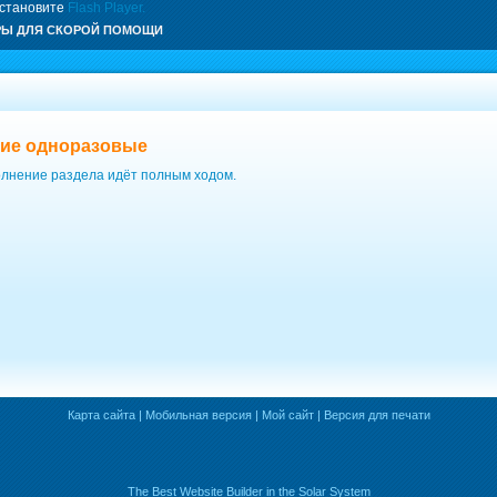
установите
Flash Player.
РЫ ДЛЯ СКОРОЙ ПОМОЩИ
ие одноразовые
лнение раздела идёт полным ходом.
Карта сайта
|
Мобильная версия
|
Мой сайт
|
Версия для печати
The Best Website Builder in the Solar System