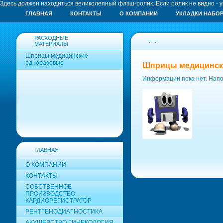
Здесь должен находиться великолепный флэш-ролик. Если ролик не видно - 
ГЛАВНАЯ
КОНТАКТЫ
О КОМПАНИИ
УКЛАДКИ НАБО
РАСХОДНЫЕ
:: ::
МАТЕРИАЛЫ
Шприцы медицинские
одноразовые
Шприцы медицинск
Информации пока нет. Напо
ГЛАВНАЯ
О КОМПАНИИ
КОНТАКТЫ
СОБСТВЕННОЕ
ПРОИЗВОДСТВО
КАРДИОРЕГИСТРАТОР
РЕНТГЕНОДИАГНОСТИКА
АКУШЕРСТВО ГИНЕКОЛОГИЯ