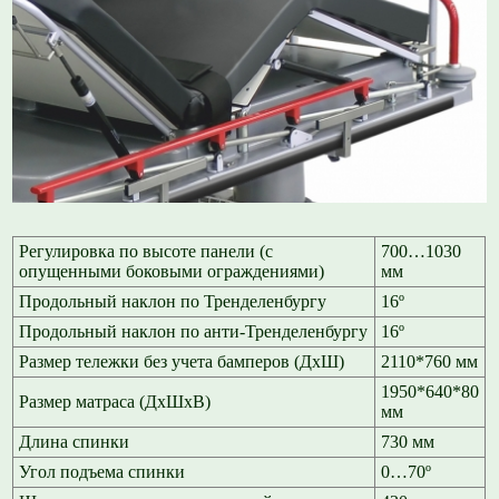
Регулировка по высоте панели (с
700…1030
опущенными боковыми ограждениями)
мм
Продольный наклон по Тренделенбургу
16º
Продольный наклон по анти-Тренделенбургу
16º
Размер тележки без учета бамперов (ДхШ)
2110*760 мм
1950*640*80
Размер матраса (ДхШхВ)
мм
Длина спинки
730 мм
Угол подъема спинки
0…70º