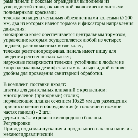
рама панели и боковые ограждения выполнена из
углеродистой стали, окрашенной экологически чистыми
полимерными красками;
тележка оснащена четырьмя обрезиненными колесами Ø 200
мм, два из которых имеют тормоза и фиксаторы направления
движения;
блокировка колес обеспечивается центральным тормозом,
управление которым осуществляется любой из четырех
педалей, расположенных возле колес;
тележка рентгенопрозрачная, панель имеет нишу для
введения рентгеновских кассет;
наружные поверхности тележки устойчивы к любым не
хлорсодержащим дезинфектантам на альдегидной основе,
удобны для проведения санитарной обработки.
В комплект поставки входят:
штатив для длительных вливаний с креплением;
многоцелевой (приборный) столик;
нержавеющие планки сечением 10х25 мм для размещения
приспособлений и оборудования (в головной и ножной
частях панели) -
2 шт.;
держатель 5-литрового кислородного баллона.
Регулировки
Привод подъема-опускания и продольного наклона панели -
механогидравлический