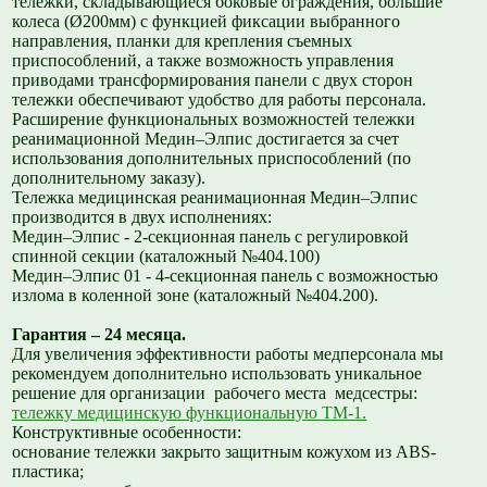
тележки, складывающиеся боковые ограждения, большие
колеса (Ø200мм) с функцией фиксации выбранного
направления, планки для крепления съемных
приспособлений, а также возможность управления
приводами трансформирования панели с двух сторон
тележки обеспечивают удобство для работы персонала.
Расширение функциональных возможностей тележки
реанимационной Медин–Элпис достигается за счет
использования дополнительных приспособлений (по
дополнительному заказу).
Тележка медицинская реанимационная Медин–Элпис
производится в двух исполнениях:
Медин–Элпис - 2-секционная панель с регулировкой
спинной секции (каталожный №404.100)
Медин–Элпис 01 - 4-секционная панель с возможностью
излома в коленной зоне (каталожный №404.200).
Гарантия – 24 месяца.
Для увеличения эффективности работы медперсонала мы
рекомендуем дополнительно использовать уникальное
решение для организации рабочего места медсестры:
тележку медицинскую функциональную ТМ-1.
Конструктивные особенности:
основание тележки закрыто защитным кожухом из ABS-
пластика;