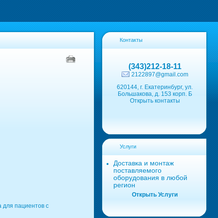
Контакты
(343)212-18-11
2122897@gmail.com
620144, г. Екатеринбург, ул.
Большакова, д. 153 корп. Б
Открыть контакты
Услуги
Доставка и монтаж
поставляемого
оборудования в любой
регион
Открыть Услуги
 для пациентов с