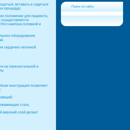
ещаться, вставать и садиться
Поиск по сайту
их процедур;
ное положение для пациента,
е осуществляется
Угол наклона головной и
льного оборудования.
да;
ия сердечно-легочной
и на горизонтальной и
лу.
бная конструкция позволяет
;
рмаций;
ержавеющая сталь.
й верхний слой делает