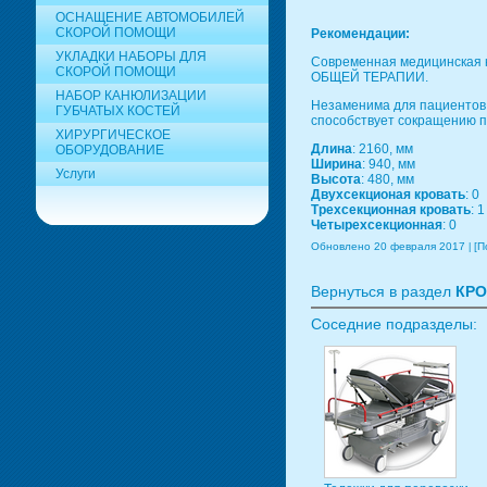
ОСНАЩЕНИЕ АВТОМОБИЛЕЙ
СКОРОЙ ПОМОЩИ
Рекомендации:
УКЛАДКИ НАБОРЫ ДЛЯ
Современная медицинска
СКОРОЙ ПОМОЩИ
ОБЩЕЙ ТЕРАПИИ.
НАБОР КАНЮЛИЗАЦИИ
Незаменима для пациентов 
ГУБЧАТЫХ КОСТЕЙ
способствует сокращению п
ХИРУРГИЧЕСКОЕ
Длина
: 2160, мм
ОБОРУДОВАНИЕ
Ширина
: 940, мм
Услуги
Высота
: 480, мм
Двухсекционая кровать
: 0
Трехсекционная кровать
: 1
Четырехсекционная
: 0
Обновлено 20 февраля 2017
[П
Вернуться в раздел
КР
Соседние подразделы: