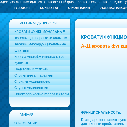
Здесь должен находиться великолепный флэш-ролик. Если ролик не видно - 
ГЛАВНАЯ
КОНТАКТЫ
О КОМПАНИИ
УКЛАДКИ НАБО
МЕБЕЛЬ МЕДИЦИНСКАЯ
:: ::
КРОВАТИ ФУНКЦИОНАЛЬНЫЕ
КРОВАТИ ФУНКЦИ
Тележки для перевозки больных
Тележки многофункциональные
A-11 кровать функц
Штативы
Кресла многофункциональные
Кушетки
Подставки и тележки
Стойки для аппаратуры
Столики медицинские
Стулья медицинские
Гинекологические кресла и столы
ФУНКЦИОНАЛЬНОСТЬ.
ГЛАВНАЯ
Благодаря сочетанию функц
О КОМПАНИИ
длительным пребыванием: