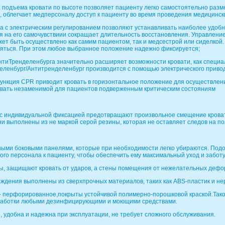
а подъема кровати по высоте позволяет пациенту легко самостоятельно разм
, облегчает медперсоналу доступ к пациенту во время проведения медицинск
жа с электрическим регулированием позволяют устанавливать наиболее удоб
ся на его самочувствиии сокращает длительность восстановления. Управлени
ет быть осуществлено как самим пациентом, так и медсестрой или сиделкой. 
яться. При этом любое выбранное положение надежно фиксируется;
антиТренделенбурга значительно расширяет возможности кровати, как специа
ленбург/Антитренделенбург производится с помощью электрического приво
функция CPR приводит кровать в горизонтальное положение для осуществлен
овать незаменимой для пациентов подверженным критическим состояниям
 с индивидуальной фиксацией предотвращают произвольное смещение кроват
и выполнены из не маркой серой резины, которая не оставляет следов на по
ыми боковыми панелями, которые при необходимости легко убираются. Подо
ого персонала к пациенту, чтобы обеспечить ему максимальный уход и заботу
ры, защищают кровать от ударов, а стены помещения от нежелательных дефо
раждения выполнены из сверхпрочных материалов, таких как ABS-пластик и н
 - перфорированное,покрыты устойчивой полимерно-порошковой краской.Тако
работки любыми дезинфицирующими и моющими средствами.
е, удобна и надежна при эксплуатации, не требует сложного обслуживания.