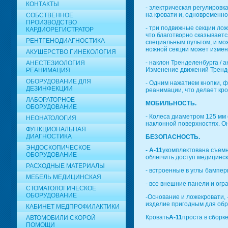
КОНТАКТЫ
- электрическая регулировк
на кровати и, одновременно
СОБСТВЕННОЕ
ПРОИЗВОДСТВО
- три подвижные секции ло
КАРДИОРЕГИСТРАТОР
что благотворно сказывает
РЕНТГЕНОДИАГНОСТИКА
специальным пультом, и мож
ножной секции может измен
АКУШЕРСТВО ГИНЕКОЛОГИЯ
- наклон Тренделенбурга / 
АНЕСТЕЗИОЛОГИЯ
Изменение движений Тренде
РЕАНИМАЦИЯ
ОБОРУДОВАНИЕ ДЛЯ
- Одним нажатием кнопки, 
ДЕЗИНФЕКЦИИ
реанимации, что делает кр
ЛАБОРАТОРНОЕ
МОБИЛЬНОСТЬ.
ОБОРУДОВАНИЕ
- Колеса диаметром 125 мм
НЕОНАТОЛОГИЯ
наклонной поверхностях. Он
ФУНКЦИОНАЛЬНАЯ
ДИАГНОСТИКА
БЕЗОПАСНОСТЬ.
ЭНДОСКОПИЧЕСКОЕ
- А-11
укомплектована съемн
ОБОРУДОВАНИЕ
облегчить доступ медицинск
РАСХОДНЫЕ МАТЕРИАЛЫ
- встроенные в углы бампе
МЕБЕЛЬ МЕДИЦИНСКАЯ
- все внешние панели и ог
СТОМАТОЛОГИЧЕСКОЕ
ОБОРУДОВАНИЕ
-Основание и ложекровати,
изделие пригодным для об
КАБИНЕТ МЕДПРОФИЛАКТИКИ
Кровать
А-11
проста в сборк
АВТОМОБИЛИ СКОРОЙ
ПОМОЩИ