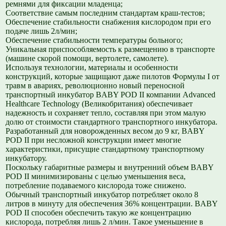
ремнями для фиксации младенца;
Соответствие самым последним стандартам краш-тестов;
Обеспечение стабильности снабжения кислородом при его
подаче лишь 2л/мин;
Обеспечение стабильности температуры больного;
Уникальная приспособляемость к размещению в транспорте
(машине скорой помощи, вертолете, самолете).
Используя технологии, материалы и особенности
конструкций, которые защищают даже пилотов Формулы I от
травм в авариях, революционно новый переносной
транспортный инкубатор BABY POD II компании Advanced
Healthcare Technology (Великобритания) обеспечивает
надежность и сохраняет тепло, составляя при этом малую
долю от стоимости стандартного транспортного инкубатора.
Разработанный для новорожденных весом до 9 кг, BABY
POD II при несложной конструкции имеет многие
характеристики, присущие стандартному транспортному
инкубатору.
Поскольку габаритные размеры и внутренний объем BABY
POD II минимизированы с целью уменьшения веса,
потребление подаваемого кислорода тоже снижено.
Обычный транспортный инкубатор потребляет около 8
литров в минуту для обеспечения 36% концентрации. BABY
POD II способен обеспечить такую же концентрацию
кислорода, потребляя лишь 2 л/мин. Такое уменьшение в