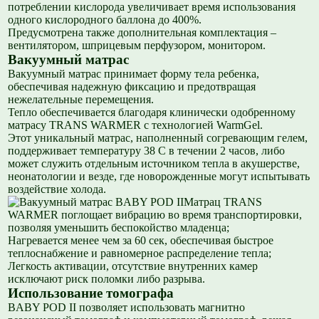
потреблении кислорода увеличивает время использования
одного кислородного баллона до 400%.
Предусмотрена также дополнительная комплектация –
вентилятором, шприцевым перфузором, монитором.
Вакуумный матрас
Вакуумный матрас принимает форму тела ребенка,
обеспечивая надежную фиксацию и предотвращая
нежелательные перемещения.
Тепло обеспечивается благодаря клинически одобренному
матрасу TRANS WARMER с технологией WarmGel.
Этот уникальный матрас, наполненный согревающим гелем,
поддерживает температуру 38 С в течении 2 часов, либо
может служить отдельным источником тепла в акушерстве,
неонатологии и везде, где новорожденные могут испытывать
воздействие холода.
Матрац TRANS
WARMER поглощает вибрацию во время транспортировки,
позволяя уменьшить беспокойство младенца;
Нагревается менее чем за 60 сек, обеспечивая быстрое
теплоснабжение и равномерное распределение тепла;
Легкость активации, отсутствие внутренних камер
исключают риск поломки либо разрыва.
Использование томографа
BABY POD II позволяет использовать магнитно