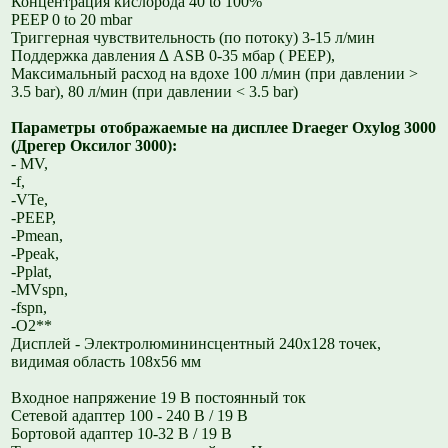
Концентрация кислорода 40 to 100%
PEEP 0 to 20 mbar
Триггерная чувствительность (по потоку) 3-15 л/мин
Поддержка давления ∆ ASB 0-35 мбар ( PEEP),
Максимальный расход на вдохе 100 л/мин (при давлении >
3.5 bar), 80 л/мин (при давлении < 3.5 bar)
Параметры отображаемые на дисплее Draeger Oxylog 3000
(Дрегер Оксилог 3000):
- MV,
-f,
-VTe,
-PEEP,
-Pmean,
-Ppeak,
-Pplat,
-MVspn,
-fspn,
-O2**
Дисплей - Электролюмининсцентный 240х128 точек,
видимая область 108х56 мм
Входное напряжение 19 В постоянный ток
Сетевой адаптер 100 - 240 В / 19 В
Бортовой адаптер 10-32 В / 19 В