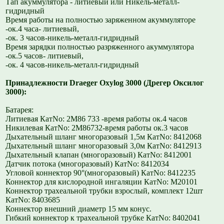
Тап акуммулятора - литиевый или Никель-металл-
гидридный
Время работы на полностью заряженном акуммуляторе
-ок.4 часа- литиевый,
-ок. 3 часов-никель-металл-гидридный
Время зарядки полностью разряженного акуммулятора
-ок.5 часов- литиевый,
-ок. 4 часов-никель-металл-гидридный
Принадлежности Draeger Oxylog 3000 (Дрегер Оксилог
3000):
Батарея:
Литиевая КатNo: 2M86 733 -время работы ок.4 часов
Никилевая КатNo: 2M86732-время работы ок.3 часов
Дыхательный шланг многоразовый 1,5м КатNo: 8412068
Дыхательный шланг многоразовый 3,0м КатNo: 8412913
Дыхательный клапан (многоразовый) КатNo: 8412001
Датчик потока (многоразовый) КатNo: 8412034
Угловой коннектор 90°(многоразовый) КатNo: 8412235
Коннектор для кислородной ингаляции КатNo: M20101
Коннектор трахеальной трубки взрослый, комплект 12шт
КатNo: 8403685
Коннектор внешний диаметр 15 мм конус.
Гибкий коннектор к трахеальной трубке КатNo: 8402041