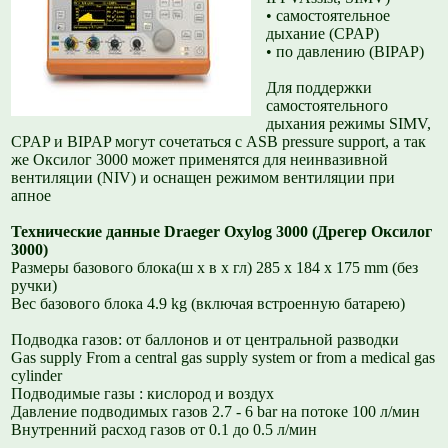
• самостоятельное
дыхание (CPAP)
• по давлению (BIPAP)
Для поддержки
самостоятельного
дыхания режимы SIMV,
CPAP и BIPAP могут сочетаться с ASB pressure support, а так
же Оксилог 3000 может применятся для неинвазивной
вентиляции (NIV) и оснащен режимом вентиляции при
апное
Технические данные Draeger Oxylog 3000 (Дрегер Оксилог
3000)
Размеры базового блока(ш x в x гл) 285 x 184 x 175 mm (без
ручки)
Вес базового блока 4.9 kg (включая встроенную батарею)
Подводка газов: от баллонов и от центральной разводки
Gas supply From a central gas supply system or from a medical gas
cylinder
Подводимые газы : кислород и воздух
Давление подводимых газов 2.7 - 6 bar на потоке 100 л/мин
Внутренний расход газов от 0.1 до 0.5 л/мин