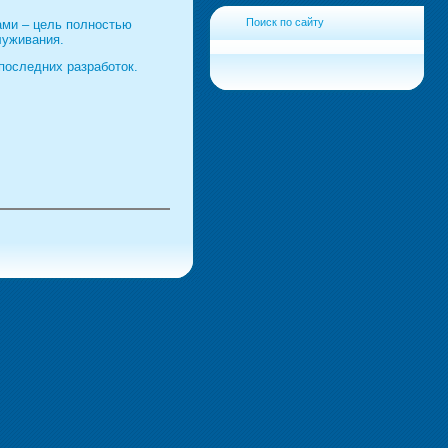
Поиск по сайту
ами – цель полностью
луживания.
последних разработок.