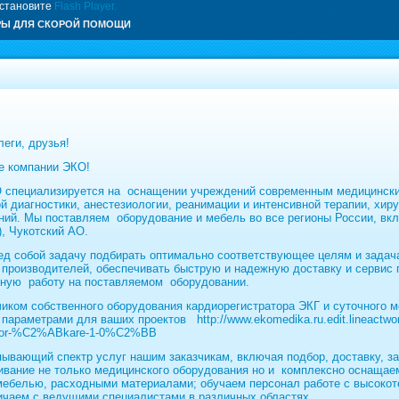
установите
Flash Player.
РЫ ДЛЯ СКОРОЙ ПОМОЩИ
еги, друзья!
е компании ЭКО!
О специализируется на оснащении учреждений современным медицинск
 диагностики, анестезиологии, реанимации и интенсивной терапии, хир
ний. Мы поставляем оборудование и мебель во все регионы России, вкл
, Чукотский АО.
ед собой задачу подбирать оптимально соответствующее целям и задач
 производителей, обеспечивать быструю и
надежную
доставку и сервис
ную работу на поставляемом оборудовании.
иком собственного оборудования кардиорегистратора ЭКГ и суточного м
и параметрами для ваших проектов
http://www.ekomedika.ru.edit.lineactw
trator-%C2%ABkare-1-0%C2%BB
вающий спектр услуг нашим заказчикам, включая подбор, доставку, зап
ивание не только медицинского оборудования но и комплексно оснаща
мебелью, расходными материалами; обучаем персонал работе с высоко
ичаем с ведущими специалистами в различных областях .