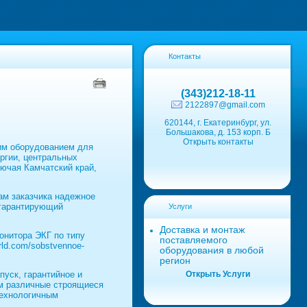
Контакты
(343)212-18-11
2122897@gmail.com
620144, г. Екатеринбург, ул.
Большакова, д. 153 корп. Б
Открыть контакты
им оборудованием для
ургии, центральных
ючая Камчатский край,
ам заказчика надежное
 гарантирующий
Услуги
Доставка и монтаж
онитора ЭКГ по типу
поставляемого
orld.com/sobstvennoe-
оборудования в любой
регион
уск, гарантийное и
Открыть Услуги
ем различные строящиеся
технологичным