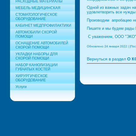
РАСХОДНЫЕ МАТЕРИАЛЫ
Одной из важных задач на
МЕБЕЛЬ МЕДИЦИНСКАЯ
удовлетворить все нужды 
СТОМАТОЛОГИЧЕСКОЕ
ОБОРУДОВАНИЕ
Производим апробацию но
КАБИНЕТ МЕДПРОФИЛАКТИКИ
Пишите и мы будем рады 
АВТОМОБИЛИ СКОРОЙ
С уважением, ООО "ЭКО
ПОМОЩИ
ОСНАЩЕНИЕ АВТОМОБИЛЕЙ
Обновлено 24 января 2022
[Пос
СКОРОЙ ПОМОЩИ
УКЛАДКИ НАБОРЫ ДЛЯ
СКОРОЙ ПОМОЩИ
Вернуться в раздел
О 
НАБОР КАНЮЛИЗАЦИИ
ГУБЧАТЫХ КОСТЕЙ
ХИРУРГИЧЕСКОЕ
ОБОРУДОВАНИЕ
Услуги