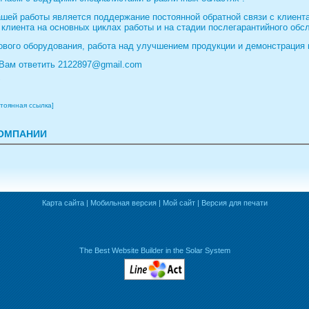
шей работы является поддержание постоянной обратной связи с клиент
клиента на основных циклах работы и на стадии послегарантийного обс
вого оборудования, работа над улучшением продукции и демонстрация 
Вам ответить 2122897@gmail.com
"
тоянная ссылка]
КОМПАНИИ
Карта сайта
|
Мобильная версия
|
Мой сайт
|
Версия для печати
The Best Website Builder in the Solar System