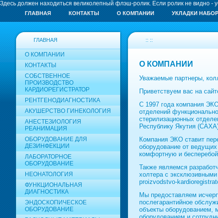
Здесь должен находиться великолепный флэш-ролик. Если ролик не видно - 
ГЛАВНАЯ
КОНТАКТЫ
О КОМПАНИИ
УКЛАДКИ НАБО
ГЛАВНАЯ
:: ::
О КОМПАНИИ
О КОМПАНИИ
КОНТАКТЫ
СОБСТВЕННОЕ
Уважаемые партнеры, колл
ПРОИЗВОДСТВО
КАРДИОРЕГИСТРАТОР
Приветствуем вас на сайт
РЕНТГЕНОДИАГНОСТИКА
С 1997 года компания ЭК
АКУШЕРСТВО ГИНЕКОЛОГИЯ
отделений функциональной
стерилизационных отделе
АНЕСТЕЗИОЛОГИЯ
Республику Якутия (САХА)
РЕАНИМАЦИЯ
Компания ЭКО ставит пер
ОБОРУДОВАНИЕ ДЛЯ
ДЕЗИНФЕКЦИИ
оборудование от ведущих
комфортную и бесперебой
ЛАБОРАТОРНОЕ
ОБОРУДОВАНИЕ
Также являемся разработч
холтера с эксклюзивным
НЕОНАТОЛОГИЯ
proizvodstvo-kardioregis
ФУНКЦИОНАЛЬНАЯ
ДИАГНОСТИКА
Мы предоставляем исчерпы
послегарантийное обслуж
ЭНДОСКОПИЧЕСКОЕ
объекты оборудованием, 
ОБОРУДОВАНИЕ
оборудованием и сотрудн