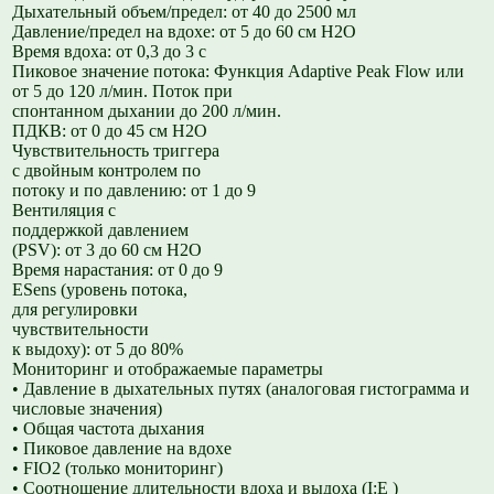
Дыхательный объем/предел: от 40 до 2500 мл
Давление/предел на вдохе: от 5 до 60 см H2O
Время вдоха: от 0,3 до 3 с
Пиковое значение потока: Функция Adaptive Peak Flow или
от 5 до 120 л/мин. Поток при
спонтанном дыхании до 200 л/мин.
ПДКВ: от 0 до 45 см H2O
Чувствительность триггера
с двойным контролем по
потоку и по давлению: от 1 до 9
Вентиляция c
поддержкой давлением
(PSV): от 3 до 60 см H2O
Время нарастания: от 0 до 9
ESens (уровень потока,
для регулировки
чувствительности
к выдоху): от 5 до 80%
Мониторинг и отображаемые параметры
• Давление в дыхательных путях (аналоговая гистограмма и
числовые значения)
• Общая частота дыхания
• Пиковое давление на вдохе
• FIO2 (только мониторинг)
• Соотношение длительности вдоха и выдоха (I:E )